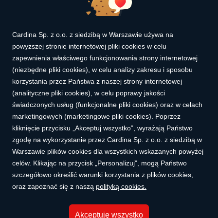
Cardina Sp. z o.o. z siedzibą w Warszawie używa na
powyższej stronie internetowej pliki cookies w celu
zapewnienia właściwego funkcjonowania strony internetowej
(niezbędne pliki cookies), w celu analizy zakresu i sposobu
Reprezentatywny przykład dla Karty Kredytowej Cardina (limitu
kredytowego udzielonego na podstawie Umowy o Kartę):
korzystania przez Państwa z naszej strony internetowej
(analityczne pliki cookies), w celu poprawy jakości
Rzeczywista roczna stopa oprocentowania 90,51%. (RRSO) przy
założeniu: Całkowita kwota kredytu (limit): 3 000,00 zł. Czas
świadczonych usług (funkcjonalne pliki cookies) oraz w celach
obowiązywania umowy: 12 miesięcy. Oprocentowanie nominalne:
14,50% w skali roku (stałe). Opłata za udzielenie limitu
marketingowych (marketingowe pliki cookies). Poprzez
kredytowego: 1,64% wartości limitu miesięcznie (49,20 zł/mies.).
kliknięcie przycisku „Akceptuj wszystko”, wyrażają Państwo
Opłata jednorazowa: 350,00 zł. 12 równych rat miesięcznych w
wysokości 348,43 zł. Całkowity koszt kredytu: 1 181,21 zł (w tym:
zgodę na wykorzystanie przez Cardina Sp. z o.o. z siedzibą w
odsetki 240,81 zł, opłata za limit 590,40 zł, opłata jednorazowa
350,00 zł). Całkowita kwota do zapłaty: 4 181,21 zł. Kalkulacja
Warszawie plików cookies dla wszystkich wskazanych powyżej
została dokonana na dzień 11/05/2026 na reprezentatywnym
przykładzie.
celów. Klikając na przycisk „Personalizuj”, mogą Państwo
szczegółowo określić warunki korzystania z plików cookies,
Rzeczywista roczna stopa oprocentowania została obliczona przy
założeniu, że Limit Kredytowy jest w całości wykorzystany poprzez
oraz zapoznać się z naszą
polityką cookies.
jedną Transakcję Bezgotówkową (w tym w ramach usługi Fast
Cash) w dniu jego udostępnienia. Klient nie dokonuje innych
transakcji, a data księgowania odpowiada dacie dokonania
transakcji. Umowa o Kartę Kredytową zostaje zawarta w dniu
Akceptuję wszystko
podjęcia decyzji kredytowej przez Cardinę. Opłata za korzystanie