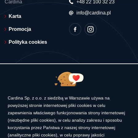
Cardina
+48 22 100 32 23
info@cardina.pl
Karta
Promocja
Polityka cookies
© 2026 Cardina. Wszelkie prawa zastrzeżone.
Cardina Sp. z o.o. z siedzibą w Warszawie używa na
powyższej stronie internetowej pliki cookies w celu
zapewnienia właściwego funkcjonowania strony internetowej
(niezbędne pliki cookies), w celu analizy zakresu i sposobu
Reprezentatywny przykład dla Karty Kredytowej Cardina (limitu
kredytowego udzielonego na podstawie Umowy o Kartę):
korzystania przez Państwa z naszej strony internetowej
(analityczne pliki cookies), w celu poprawy jakości
Rzeczywista roczna stopa oprocentowania 90,51%. (RRSO) przy