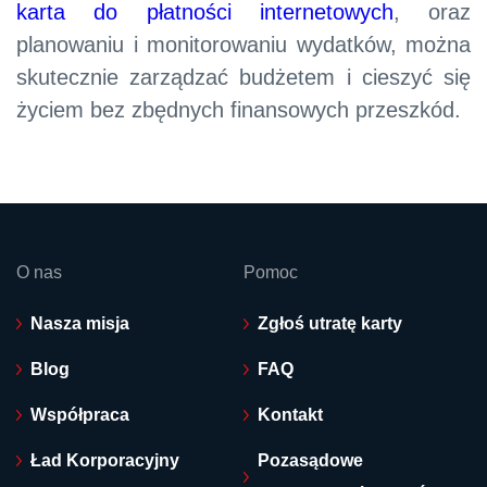
karta do płatności internetowych
, oraz
planowaniu i monitorowaniu wydatków, można
skutecznie zarządzać budżetem i cieszyć się
życiem bez zbędnych finansowych przeszkód.
O nas
Pomoc
Nasza misja
Zgłoś utratę karty
Blog
FAQ
Współpraca
Kontakt
Ład Korporacyjny
Pozasądowe