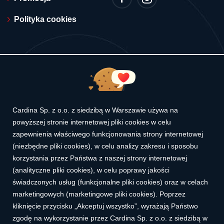
Polityka cookies
© 2026 Cardina. Wszelkie prawa zastrzeżone.
Cardina Sp. z o.o. z siedzibą w Warszawie używa na
powyższej stronie internetowej pliki cookies w celu
zapewnienia właściwego funkcjonowania strony internetowej
(niezbędne pliki cookies), w celu analizy zakresu i sposobu
Reprezentatywny przykład dla Karty Kredytowej Cardina (limitu
kredytowego udzielonego na podstawie Umowy o Kartę):
korzystania przez Państwa z naszej strony internetowej
(analityczne pliki cookies), w celu poprawy jakości
Rzeczywista roczna stopa oprocentowania 90,51%. (RRSO) przy
założeniu: Całkowita kwota kredytu (limit): 3 000,00 zł. Czas
świadczonych usług (funkcjonalne pliki cookies) oraz w celach
obowiązywania umowy: 12 miesięcy. Oprocentowanie nominalne:
14,50% w skali roku (stałe). Opłata za udzielenie limitu
marketingowych (marketingowe pliki cookies). Poprzez
kredytowego: 1,64% wartości limitu miesięcznie (49,20 zł/mies.).
kliknięcie przycisku „Akceptuj wszystko”, wyrażają Państwo
Opłata jednorazowa: 350,00 zł. 12 równych rat miesięcznych w
wysokości 348,43 zł. Całkowity koszt kredytu: 1 181,21 zł (w tym:
zgodę na wykorzystanie przez Cardina Sp. z o.o. z siedzibą w
odsetki 240,81 zł, opłata za limit 590,40 zł, opłata jednorazowa